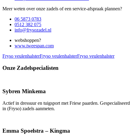
Meer weten over onze zadels of een service-afspraak plannen?
06 5873 0783
0512 382 075
info@frysozadel.nl
webshoppen?
www.tweespan.com
Fryso veulenhalster
Fryso veulenhalster
Fryso veulenhalster
Onze Zadelspecialisten
Sybren Minkema
Actief in dressuur en tuigsport met Friese paarden. Gespecialiseerd
in (Fryso) zadels aanmeten.
Emma Spoelstra – Kingma