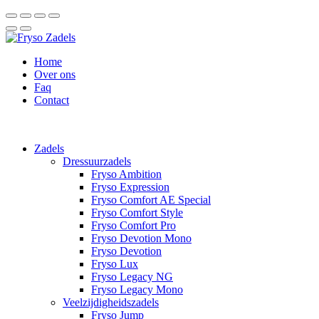
Home
Over ons
Faq
Contact
Zadels
Dressuurzadels
Fryso Ambition
Fryso Expression
Fryso Comfort AE Special
Fryso Comfort Style
Fryso Comfort Pro
Fryso Devotion Mono
Fryso Devotion
Fryso Lux
Fryso Legacy NG
Fryso Legacy Mono
Veelzijdigheidszadels
Fryso Jump