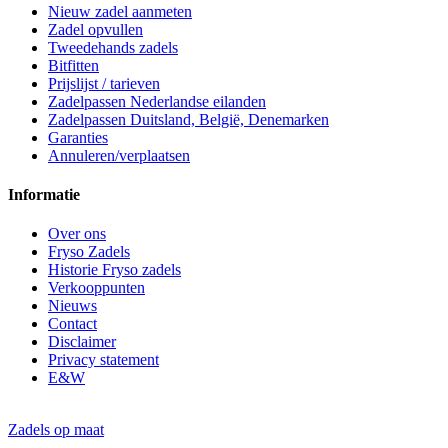
Nieuw zadel aanmeten
Zadel opvullen
Tweedehands zadels
Bitfitten
Prijslijst / tarieven
Zadelpassen Nederlandse eilanden
Zadelpassen Duitsland, België, Denemarken
Garanties
Annuleren/verplaatsen
Informatie
Over ons
Fryso Zadels
Historie Fryso zadels
Verkooppunten
Nieuws
Contact
Disclaimer
Privacy statement
E&W
Zadels op maat