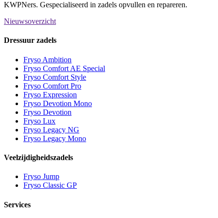
KWPNers. Gespecialiseerd in zadels opvullen en repareren.
Nieuwsoverzicht
Dressuur zadels
Fryso Ambition
Fryso Comfort AE Special
Fryso Comfort Style
Fryso Comfort Pro
Fryso Expression
Fryso Devotion Mono
Fryso Devotion
Fryso Lux
Fryso Legacy NG
Fryso Legacy Mono
Veelzijdigheidszadels
Fryso Jump
Fryso Classic GP
Services