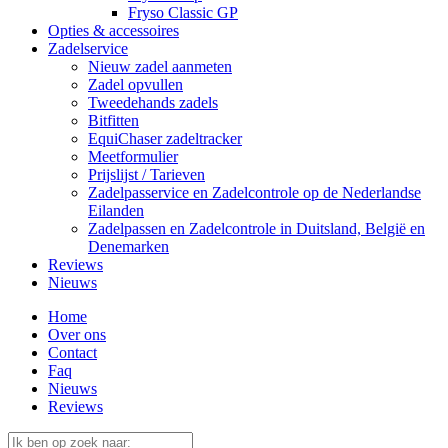
Fryso Classic GP
Opties & accessoires
Zadelservice
Nieuw zadel aanmeten
Zadel opvullen
Tweedehands zadels
Bitfitten
EquiChaser zadeltracker
Meetformulier
Prijslijst / Tarieven
Zadelpasservice en Zadelcontrole op de Nederlandse
Eilanden
Zadelpassen en Zadelcontrole in Duitsland, België en
Denemarken
Reviews
Nieuws
Home
Over ons
Contact
Faq
Nieuws
Reviews